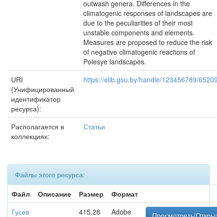
outwash genera. Differences in the
climatogenic responses of landscapes are
due to the peculiarities of their most
unstable components and elements.
Measures are proposed to reduce the risk
of negative climatogenic reactions of
Polesye landscapes.
URI
https://elib.gsu.by/handle/123456789/6520
(Унифицированный
идентификатор
ресурса):
Располагается в
Статьи
коллекциях:
Файлы этого ресурса:
Файл
Описание
Размер
Формат
Гусев
415.28
Adobe
Просмотреть/Откры