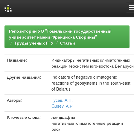
Skip
navigation
Репозиторий УО "Гомельский государственный
университет имени Франциска Скорины"
Труды учёных ГГУ
Статьи
Название:
Индикаторы негативных климатогенных
реакций геосистем юго-востока Беларуси
Другие названия:
Indicators of negative climatogenic
reactions of geosystems in the south-east
of Belarus
Авторы:
Гусев, А.П.
Gusev, А.Р.
Ключевые слова:
ландшафты
негативные климатогенные реакции
риск