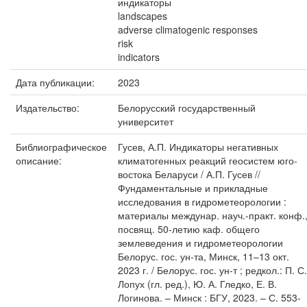
индикаторы
landscapes
adverse climatogenic responses
risk
indicators
Дата публикации:
2023
Издательство:
Белорусский государственный
университет
Библиографическое
Гусев, А.П. Индикаторы негативных
описание:
климатогенных реакций геосистем юго-
востока Беларуси / А.П. Гусев //
Фундаментальные и прикладные
исследования в гидрометеорологии :
материалы междунар. науч.-практ. конф.
посвящ. 50-летию каф. общего
землеведения и гидрометеорологии
Белорус. гос. ун-та, Минск, 11–13 окт.
2023 г. / Белорус. гос. ун-т ; редкол.: П. С.
Лопух (гл. ред.), Ю. А. Гледко, Е. В.
Логинова. – Минск : БГУ, 2023. – С. 553-