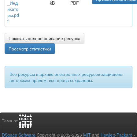
_Инд
kB
PDF
икато
ры.pd
f
Показать полное описание ресурса
Просмотр статистики
Все ресурсы в архиве электронных ресурсов защищены
авторским правом, все права сохранены.
Тема от
DSpace Software
Copyright © 2002-2026
MIT
and
Hewlett-Packard
-