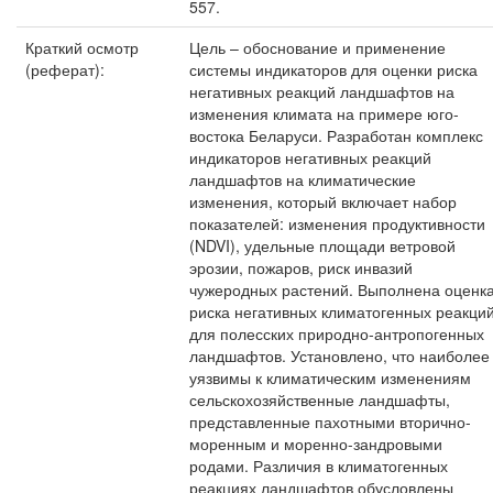
557.
Краткий осмотр
Цель – обоснование и применение
(реферат):
системы индикаторов для оценки риска
негативных реакций ландшафтов на
изменения климата на примере юго-
востока Беларуси. Разработан комплекс
индикаторов негативных реакций
ландшафтов на климатические
изменения, который включает набор
показателей: изменения продуктивности
(NDVI), удельные площади ветровой
эрозии, пожаров, риск инвазий
чужеродных растений. Выполнена оценк
риска негативных климатогенных реакци
для полесских природно-антропогенных
ландшафтов. Установлено, что наиболее
уязвимы к климатическим изменениям
сельскохозяйственные ландшафты,
представленные пахотными вторично-
моренным и моренно-зандровыми
родами. Различия в климатогенных
реакциях ландшафтов обусловлены