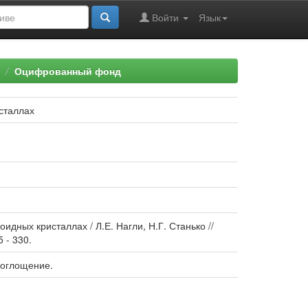
Войти
Язык
Оцифрованный фонд
сталлах
дных кристаллах / Л.Е. Нагли, Н.Г. Станько //
 - 330.
поглощение.