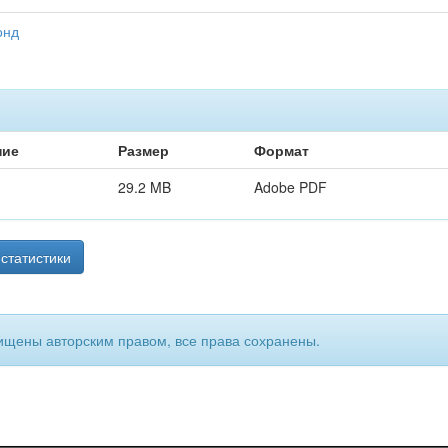
онд
ние
Размер
Формат
29.2 MB
Adobe PDF
статистики
ищены авторским правом, все права сохранены.