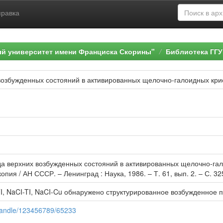
правка
ый университет имени Франциска Скорины"
Библиотека ГГУ
возбужденных состояний в активированных щелочно-галоидных кри
да верхних возбужденных состояний в активированных щелочно-галои
опия / АН СССР. – Ленинград : Наука, 1986. – Т. 61, вып. 2. – С. 325
TI, NaCI-TI, NaCI-Cu обнаружено структурированное возбужденное 
y/handle/123456789/65233