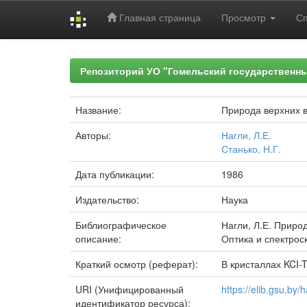
Главная страница
Просмотр
С
Skip
navigation
Репозиторий УО "Гомельский государственн
Название:
Природа верхних 
Авторы:
Нагли, Л.Е.
Станько, Н.Г.
Дата публикации:
1986
Издательство:
Наука
Библиографическое
Нагли, Л.Е. Приро
описание:
Оптика и спектроск
Краткий осмотр (реферат):
В кристаллах KCI-
URI (Унифицированный
https://elib.gsu.b
идентификатор ресурса):