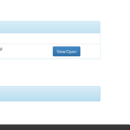
DF
View/Open