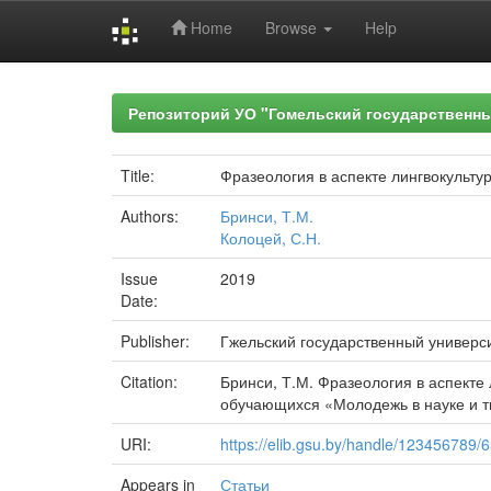
Home
Browse
Help
Skip
navigation
Репозиторий УО "Гомельский государственн
Title:
Фразеология в аспекте лингвокульту
Authors:
Бринси, Т.М.
Колоцей, С.Н.
Issue
2019
Date:
Publisher:
Гжельский государственный универс
Citation:
Бринси, Т.М. Фразеология в аспекте 
обучающихся «Молодежь в науке и тво
URI:
https://elib.gsu.by/handle/123456789/
Appears in
Статьи