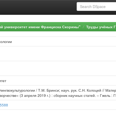
ый университет имени Франциска Скорины"
Труды учёных Г
рологии
итет
лингвокультурологии / Т.М. Бринси; науч. рук. С.Н. Колоцей // М
рчестве» (3 апреля 2019 г.) : сборник научных статей. – Гжель : Г
65588