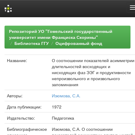
Skip
navigation
Репозиторий УО "Гомельский государственный
университет имени Франциска Скорины"
Библиотека ГГУ
Оцифрованный фонд
Название:
О соотношении показателей асимметрии
длительностей восходящих и
нисходящих фаз ЭЭГ и продуктивности
непроизвольного и произвольного
запоминания
Авторы:
Изюмова, С.А.
Дата публикации:
1972
Издательство:
Педагогика
Библиографическое
Изюмова, С.А. О соотношении