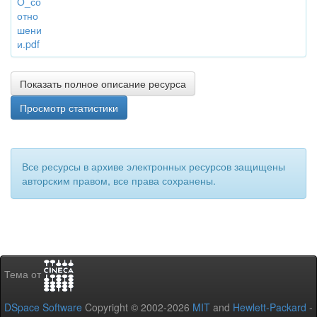
О_со
отно
шени
и.pdf
Показать полное описание ресурса
Просмотр статистики
Все ресурсы в архиве электронных ресурсов защищены
авторским правом, все права сохранены.
Тема от
DSpace Software
Copyright © 2002-2026
MIT
and
Hewlett-Packard
-