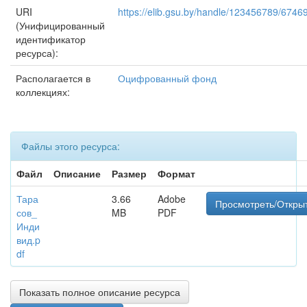
URI
https://elib.gsu.by/handle/123456789/6746
(Унифицированный
идентификатор
ресурса):
Располагается в
Оцифрованный фонд
коллекциях:
Файлы этого ресурса:
Файл
Описание
Размер
Формат
Тара
3.66
Adobe
Просмотреть/Откры
сов_
MB
PDF
Инди
вид.p
df
Показать полное описание ресурса