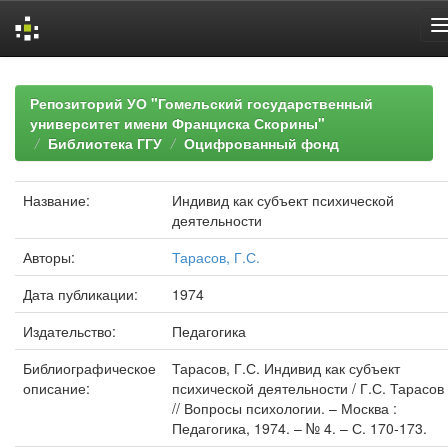
Skip
navigation
Репозиторий УО "Гомельский государственный
университет имени Франциска Скорины"
Библиотека ГГУ
Оцифрованный фонд
Название:
Индивид как субъект психической
деятельности
Авторы:
Тарасов, Г.С.
Дата публикации:
1974
Издательство:
Педагогика
Библиографическое
Тарасов, Г.С. Индивид как субъект
описание:
психической деятельности / Г.С. Тарасов
// Вопросы психологии. – Москва :
Педагогика, 1974. – № 4. – С. 170-173.