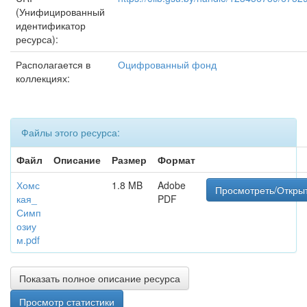
(Унифицированный
идентификатор
ресурса):
Располагается в
Оцифрованный фонд
коллекциях:
Файлы этого ресурса:
Файл
Описание
Размер
Формат
Хомс
1.8 MB
Adobe
Просмотреть/Откры
кая_
PDF
Симп
озиу
м.pdf
Показать полное описание ресурса
Просмотр статистики