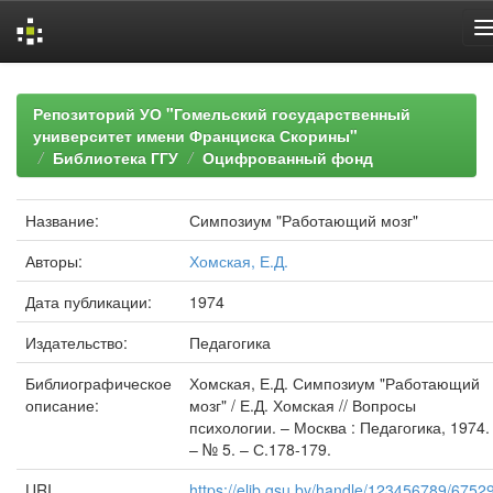
Skip
navigation
Репозиторий УО "Гомельский государственный
университет имени Франциска Скорины"
Библиотека ГГУ
Оцифрованный фонд
Название:
Симпозиум "Работающий мозг"
Авторы:
Хомская, Е.Д.
Дата публикации:
1974
Издательство:
Педагогика
Библиографическое
Хомская, Е.Д. Симпозиум "Работающий
описание:
мозг" / Е.Д. Хомская // Вопросы
психологии. – Москва : Педагогика, 1974.
– № 5. – С.178-179.
URI
https://elib.gsu.by/handle/123456789/6752