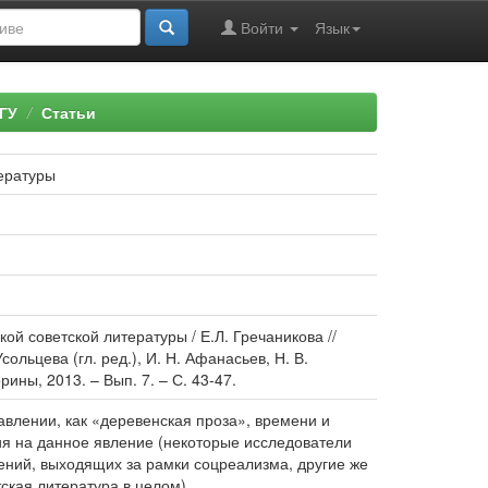
Войти
Язык
ГУ
Статьи
тературы
ой советской литературы / Е.Л. Гречаникова //
сольцева (гл. ред.), И. Н. Афанасьев, Н. В.
рины, 2013. – Вып. 7. – С. 43-47.
авлении, как «деревенская проза», времени и
ия на данное явление (некоторые исследователи
ений, выходящих за рамки соцреализма, другие же
ская литература в целом).