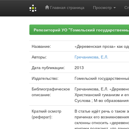
Главная страница
Просмотр
С
Skip
navigation
Репозиторий УО "Гомельский государственн
Название:
«Деревенская проза» как од
Авторы:
Гречаникова, Е.Л.
Дата публикации:
2013
Издательство:
Гомельский государственны
Библиографическое
Гречаникова, Е.Л. «Деревен
описание:
Христианский гуманизм и его 
Суслова ; М-во образования 
Краткий осмотр
В статье идѐт речь о таком
(реферат):
причинах его возникновени
склонны относить «деревенс
критики полагают, что данно