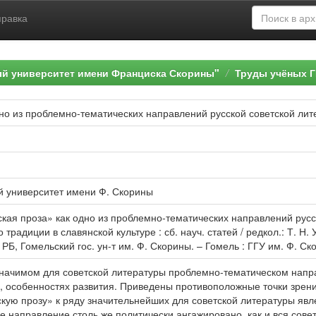
правка
ый университет имени Франциска Скорины"
Труды учёных Г
но из проблемно-тематических направлений русской советской ли
й университет имени Ф. Скорины
ская проза» как одно из проблемно-тематических направлений русск
традиции в славянской культуре : сб. науч. статей / редкол.: Т. Н. У
РБ, Гомельский гос. ун-т им. Ф. Скорины. – Гомель : ГГУ им. Ф. Ско
 значимом для советской литературы проблемно-тематическом напр
я, особенностях развития. Приведены противоположные точки зрен
кую прозу» к ряду значительнейших для советской литературы явл
е направление столь же политически ангажировано, как и вся совет