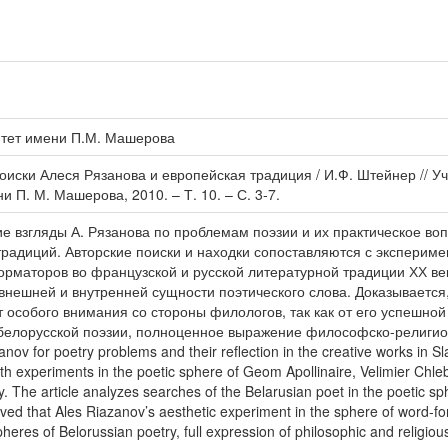
итет имени П.М. Машерова
иски Алеся Рязанова и европейская традиция / И.Ф. Штейнер // У
ни П. М. Машерова, 2010. – Т. 10. – С. 3-7.
ие взгляды А. Рязанова по проблемам поэзии и их практическое во
 традиций. Авторские поиски и находки сопоставляются с эксперим
маторов во французской и русской литературной традиции ХХ век
внешней и внутренней сущности поэтического слова. Доказывается,
 особого внимания со стороны филологов, так как от его успешной
елорусской поэзии, полноценное выражение философско-религиозн
nov for poetry problems and their reflection in the creative works in Sl
h experiments in the poetic sphere of Geom Apollinaire, Velimier Chleb
y. The article analyzes searches of the Belarusian poet in the poetic sp
roved that Ales Riazanov’s aesthetic experiment in the sphere of word-for
eres of Belorussian poetry, full expression of philosophic and religiou