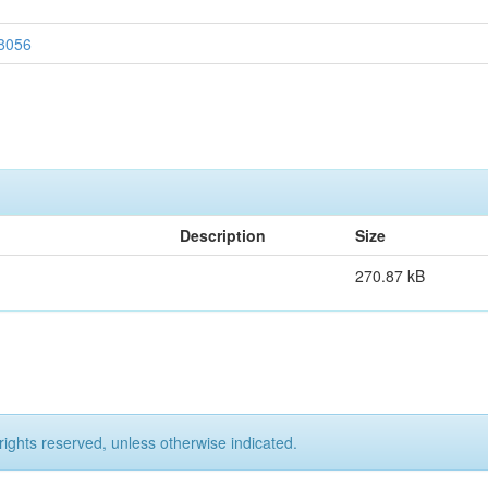
68056
Description
Size
270.87 kB
rights reserved, unless otherwise indicated.