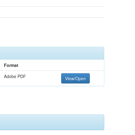
Format
Adobe PDF
View/Open