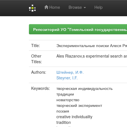
Home
Browse
Help
Skip
navigation
Репозиторий УО "Гомельский государственн
Title:
Экспериментальные поиски Алеся Ря
Other
Ales Riazanov,s experimental search a
Titles:
Authors:
Штейнер, И.Ф.
Steyner, I.F.
Keywords:
творческая индивидуальность
традиции
новаторство
творческий эксперимент
поэзия
creative individuality
tradition