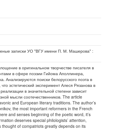
ченые записки УО "ВГУ имени П. М. Машерова" :
площение в оригинальном творчестве писателя в
ентами в сфере поэзии Гийома Аполлинера,
а. Анализируются поиски белорусского поэта в
 что эстетический эксперимент Алеся Рязанова в
 реализации в значительной степени зависит
ой мысли соотечественников. The article
avonic and European literary traditions. The author’s
nikov, the most important reformers in the French
here and senses beginning of the poetic word, it’s
mation deserves special philologists’ attention,
s thought of compatriots greatly depends on its