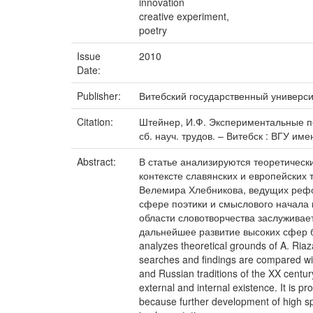
innovation
creative experiment,
poetry
Issue
2010
Date:
Publisher:
Витебский государственный универс
Citation:
Штейнер, И.Ф. Экспериментальные по
сб. науч. трудов. – Витебск : ВГУ име
Abstract:
В статье анализируются теоретическ
контексте славянских и европейских
Велемира Хлебникова, ведущих рефор
сфере поэтики и смыслового начала 
области словотворчества заслуживает
дальнейшее развитие высоких сфер б
analyzes theoretical grounds of A. Riaza
searches and findings are compared wit
and Russian traditions of the XX centur
external and internal existence. It is p
because further development of high sph