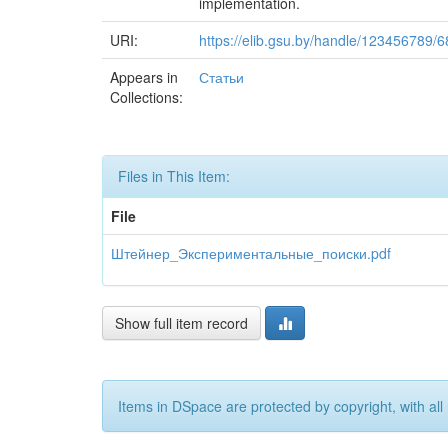
implementation.
URI:
https://elib.gsu.by/handle/123456789/
Appears in
Статьи
Collections:
Files in This Item:
File
Штейнер_Экспериментальные_поиски.pdf
Show full item record
Items in DSpace are protected by copyright, with all 