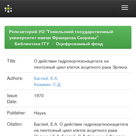
Skip
navigation
Репозиторий УО "Гомельский государственный
университет имени Франциска Скорины"
Библиотека ГГУ
Оцифрованный фонд
Title:
О действии гидрокортизонацетата на
пентозный цикл клеток асцитного рака Эрлиха
Authors:
Баглей, Е.А.
Казьмин, С.Д.
Issue
1970
Date:
Publisher:
Наука
Citation:
Баглей, Е.А. О действии гидрокортизонацетата
на пентозный цикл клеток асцитного рака