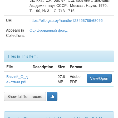
Эрлиха / Е.А. Баглей, С.Д. Казьмин // Доклады
Академии наук СССР.- Москва : Наука, 1970. -
Т. 190, № 3. - С. 713 - 716.
URI:
https://elib.gsu.by/handle/123456789/68095
Appears in
Оцифрованный фонд
Collections:
Files in This Item:
File
Description
Size
Format
Баглей_О_д
27.8
Adobe
View/Open
ействии.pdf
MB
PDF
Show full item record