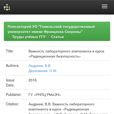
Skip
navigation
Репозиторий УО "Гомельский государственный
университет имени Франциска Скорины"
Труды учёных ГГУ
Статьи
Title:
Важность лабораторного компонента в курсе
«Радиационная безопасность»
Authors:
Андреев, В.В.
Дерюжкова, О.М.
Issue
2016
Date:
Publisher:
ГУ «РНПЦ РМиЭЧ»
Citation:
Андреев, В.В. Важность лабораторного
компонента в курсе «Радиационная