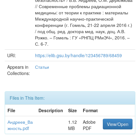
безопасность» / В.В. Андреев, О.М. Дерюжкова
// Современные проблемы радиационной
медицины: от теории к практике : материалы
Международной научно-практической
конференции (г. Гомель, 21-22 апреля 2016 г.)
/ под общ. ред. доктора мед. наук, доц. А.В.
Рожко. – Гомель : ГУ «РНПЦ РМиЭЧ», 2016. –
С. 6-7.
URI:
https://elib.gsu.by/handle/123456789/68459
Appears in
Статьи
Collections:
Files in This Item:
File
Description
Size
Format
Андреев_Ва
1.12
Adobe
View/Open
жность.pdf
MB
PDF