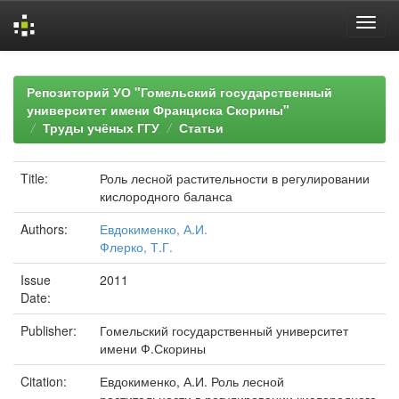
Skip
navigation
Репозиторий УО "Гомельский государственный
университет имени Франциска Скорины"
Труды учёных ГГУ
Статьи
Title:
Роль лесной растительности в регулировании
кислородного баланса
Authors:
Евдокименко, А.И.
Флерко, Т.Г.
Issue
2011
Date:
Publisher:
Гомельский государственный университет
имени Ф.Скорины
Citation:
Евдокименко, А.И. Роль лесной