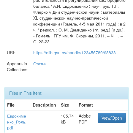
растительности в регулировании кислородного
баланса / А.И. Евдокименко ; науч. рук. Т.Г.
Флерко // Дни студенческой науки : материалы
XL студенческой научно-практической
конференции (Гомель, 4-5 мая 2011 года) : в 2
ч. / редкол. : О. М. Демиденко (гл. ред.) [и др.].
- Гомель : ГГУ им. Ф. Скорины, 2011. – Ч. 1. –
С. 22-23.
URI:
https://elib.gsu.by/handle/123456789/68833
Appears in
Статьи
Collections:
Files in This Item:
File
Description
Size
Format
Евдокиме
105.74
Adobe
View/Open
нко_Роль.
kB
PDF
pdf