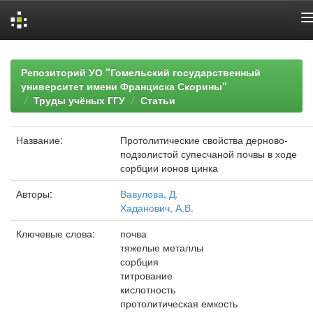
Skip
navigation
Репозиторий УО "Гомельский государственный
университет имени Франциска Скорины"
Труды учёных ГГУ
Статьи
Название:
Протолитические свойства дерново-
подзолистой супесчаной почвы в ходе
сорбции ионов цинка
Авторы:
Вавулова, Д.
Хаданович, А.В.
Ключевые слова:
почва
тяжелые металлы
сорбция
титрование
кислотность
протолитическая емкость