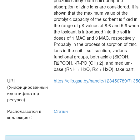
podzolic sandy loam soil during the
absorption of zinc ions are considered. It is
shown that the maximum value of the
protolytic capacity of the sorbent is fixed in
the range of pK values of 8.6 and 5.6 when
the toxicant is introduced into the soil in
doses of 1 MAC and 3 MAC, respectively.
Probably in the process of sorption of zinc
ions in the soil – soil solution, various
functional groups, both acidic (SiOOH,
R2POOH, -R-PO (OH) 2), and medium-
base (RNH + H2O, R2 + H2O), take part.
URI
https://elib.gsu.by/handle/123456789/7135
(Унифицированный
идентификатор
ресурса):
Располагается в
Статьи
коллекциях: