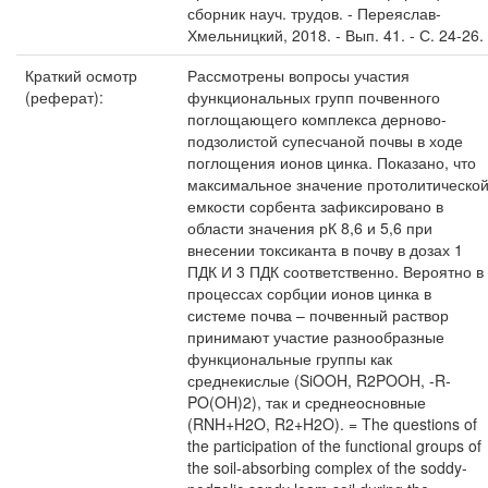
сборник науч. трудов. - Переяслав-
Хмельницкий, 2018. - Вып. 41. - С. 24-26.
Краткий осмотр
Рассмотрены вопросы участия
(реферат):
функциональных групп почвенного
поглощающего комплекса дерново-
подзолистой супесчаной почвы в ходе
поглощения ионов цинка. Показано, что
максимальное значение протолитическо
емкости сорбента зафиксировано в
области значения рК 8,6 и 5,6 при
внесении токсиканта в почву в дозах 1
ПДК И 3 ПДК соответственно. Вероятно в
процессах сорбции ионов цинка в
системе почва – почвенный раствор
принимают участие разнообразные
функциональные группы как
среднекислые (SiOOH, R2POOH, -R-
PO(OH)2), так и среднеосновные
(RNH+H2O, R2+H2O). = The questions of
the participation of the functional groups of
the soil-absorbing complex of the soddy-