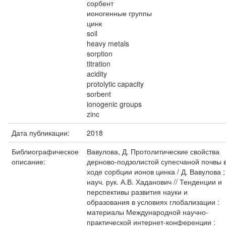
сорбент
ионогенные группы
цинк
soil
heavy metals
sorption
titration
acidity
protolytic capacity
sorbent
ionogenic groups
zinc
Дата публикации:
2018
Библиографическое
Вавулова, Д. Протолитические свойства
описание:
дерново-подзолистой супесчаной почвы 
ходе сорбции ионов цинка / Д. Вавулова ;
науч. рук. А.В. Хаданович // Тенденции и
перспективы развития науки и
образования в условиях глобализации :
материалы Международной научно-
практической интернет-конференции :