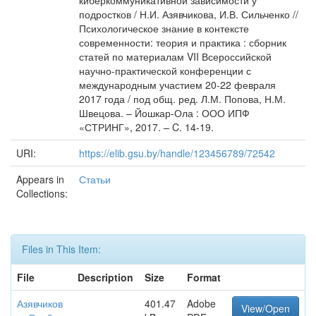
киберкоммуникативной зависимости у
подростков / Н.И. Азявчикова, И.В. Сильченко //
Психологическое знание в контексте
современности: теория и практика : сборник
статей по материалам VII Всероссийской
научно-практической конференции с
международным участием 20-22 февраля
2017 года / под общ. ред. Л.М. Попова, Н.М.
Швецова. – Йошкар-Ола : ООО ИПФ
«СТРИНГ», 2017. – C. 14-19.
URI:
https://elib.gsu.by/handle/123456789/72542
Appears in
Статьи
Collections:
Files in This Item:
File
Description
Size
Format
Азявчиков
401.47
Adobe
View/Open