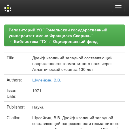
Skip
navigation
Репозиторий УО "Гомельский государственный
университет имени Франциска Скорины"
Библиотека ГГУ
Оцифрованный фонд
Title:
Дрейф изолиний западной составляющей
напряженности геомагнитного поля через
Атлантический океан за 130 лет
Authors:
Шулейкин, В.В.
Issue
1971
Date:
Publisher:
Наука
Citation:
Шулейкин, В.В. Дрейф изолиний западной
составляющей напряженности геомагнитного