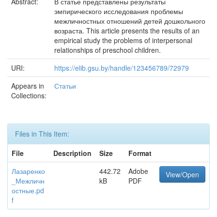
Abstract:
В статье представлены результаты
эмпирического исследования проблемы
межличностных отношений детей дошкольного
возраста. This article presents the results of an
empirical study the problems of interpersonal
relationships of preschool children.
URI:
https://elib.gsu.by/handle/123456789/72979
Appears in
Статьи
Collections:
Files in This Item:
File
Description
Size
Format
Лазаренко
442.72
Adobe
View/Open
_Межличн
kB
PDF
остные.pd
f