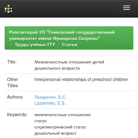
Skip
navigation
Репозиторий УО "Гомельский государственный
университет имени Франциска Скорины"
Труды учёных ГГУ
Статьи
Title:
Межличностные отношения детей
дошкольного возраста
Other
Interpersonal relationships of preschool children
Titles:
Authors:
Лазаренко, Е.С.
Lazarenko, E.S.
Keywords:
межличностные отношения
статус
социометрический статус
дошкольный возраст