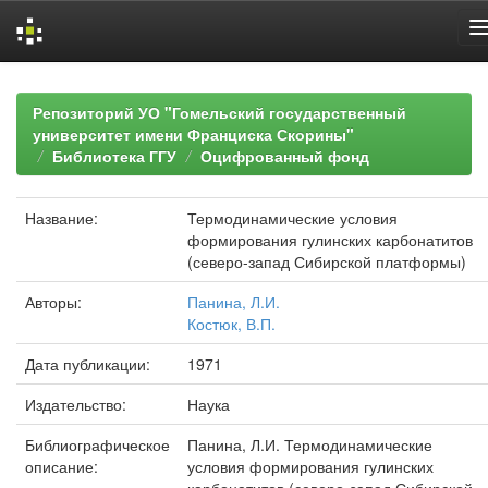
Skip
navigation
Репозиторий УО "Гомельский государственный
университет имени Франциска Скорины"
Библиотека ГГУ
Оцифрованный фонд
Название:
Термодинамические условия
формирования гулинских карбонатитов
(северо-запад Сибирской платформы)
Авторы:
Панина, Л.И.
Костюк, В.П.
Дата публикации:
1971
Издательство:
Наука
Библиографическое
Панина, Л.И. Термодинамические
описание:
условия формирования гулинских