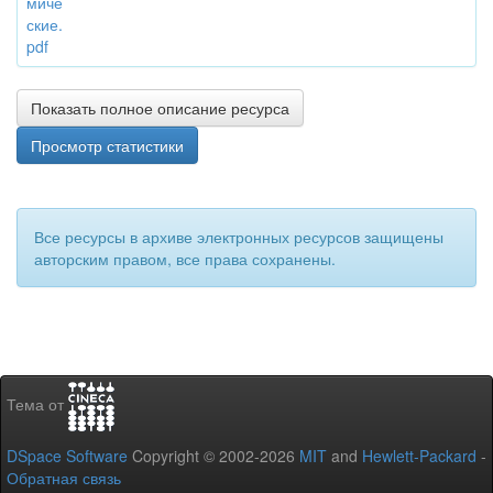
миче
ские.
pdf
Показать полное описание ресурса
Просмотр статистики
Все ресурсы в архиве электронных ресурсов защищены
авторским правом, все права сохранены.
Тема от
DSpace Software
Copyright © 2002-2026
MIT
and
Hewlett-Packard
-
Обратная связь