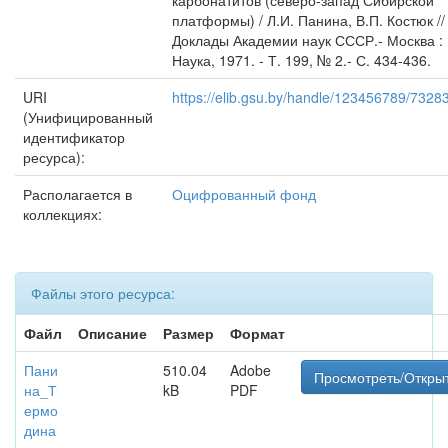
карбонатитов (северо-запад Сибирской
платформы) / Л.И. Панина, В.П. Костюк //
Доклады Академии наук СССР.- Москва :
Наука, 1971. - Т. 199, № 2.- С. 434-436.
URI
https://elib.gsu.by/handle/123456789/7328
(Унифицированный
идентификатор
ресурса):
Располагается в
Оцифрованный фонд
коллекциях:
Файлы этого ресурса:
Файл
Описание
Размер
Формат
Пани
510.04
Adobe
Просмотреть/Откры
на_Т
kB
PDF
ермо
дина