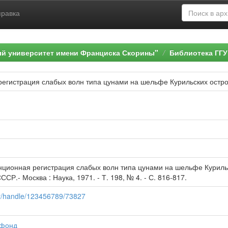
правка
ый университет имени Франциска Скорины"
Библиотека ГГУ
регистрация слабых волн типа цунами на шельфе Курильских остр
нционная регистрация слабых волн типа цунами на шельфе Курильск
СР.- Москва : Наука, 1971. - Т. 198, № 4. - С. 816-817.
.by/handle/123456789/73827
 фонд