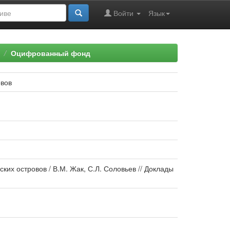
Войти
Язык
Оцифрованный фонд
овов
их островов / В.М. Жак, С.Л. Соловьев // Доклады