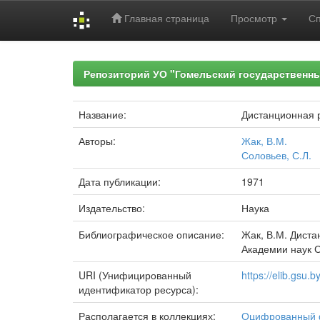
Главная страница
Просмотр
С
Skip
navigation
Репозиторий УО "Гомельский государственн
Название:
Дистанционная 
Авторы:
Жак, В.М.
Соловьев, С.Л.
Дата публикации:
1971
Издательство:
Наука
Библиографическое описание:
Жак, В.М. Диста
Академии наук СС
URI (Унифицированный
https://elib.gsu
идентификатор ресурса):
Располагается в коллекциях:
Оцифрованный