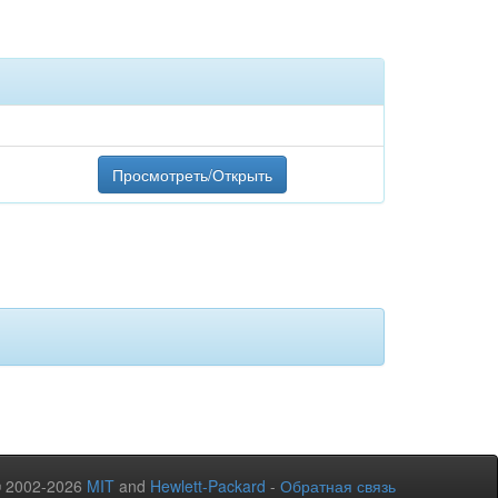
Просмотреть/Открыть
© 2002-2026
MIT
and
Hewlett-Packard
-
Обратная связь