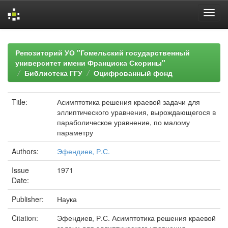
Skip
navigation
Репозиторий УО "Гомельский государственный
университет имени Франциска Скорины"
Библиотека ГГУ
Оцифрованный фонд
Title:
Асимптотика решения краевой задачи для
эллиптического уравнения, вырождающегося в
параболическое уравнение, по малому
параметру
Authors:
Эфендиев, Р.С.
Issue
1971
Date:
Publisher:
Наука
Citation:
Эфендиев, Р.С. Асимптотика решения краевой