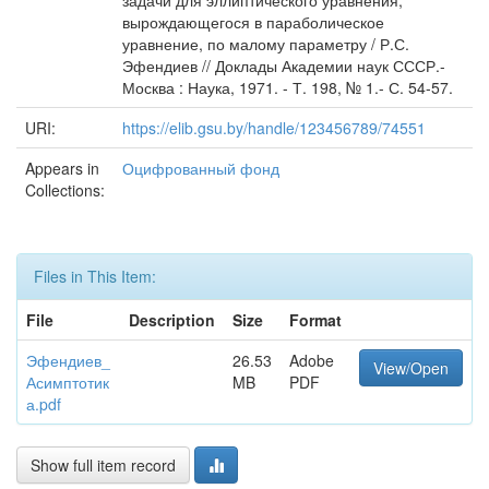
задачи для эллиптического уравнения,
вырождающегося в параболическое
уравнение, по малому параметру / Р.С.
Эфендиев // Доклады Академии наук СССР.-
Москва : Наука, 1971. - Т. 198, № 1.- С. 54-57.
URI:
https://elib.gsu.by/handle/123456789/74551
Appears in
Оцифрованный фонд
Collections:
Files in This Item:
File
Description
Size
Format
Эфендиев_
26.53
Adobe
View/Open
Асимптотик
MB
PDF
а.pdf
Show full item record