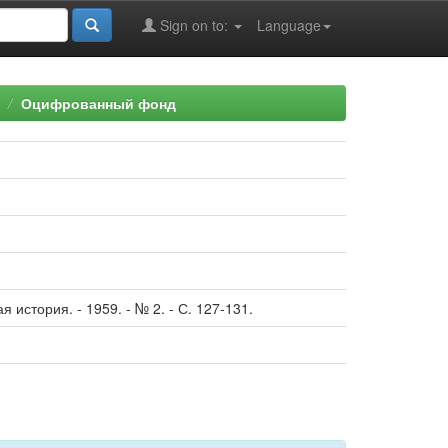
Sign on to:
Language
Оцифрованный фонд
 история. - 1959. - № 2. - С. 127-131.