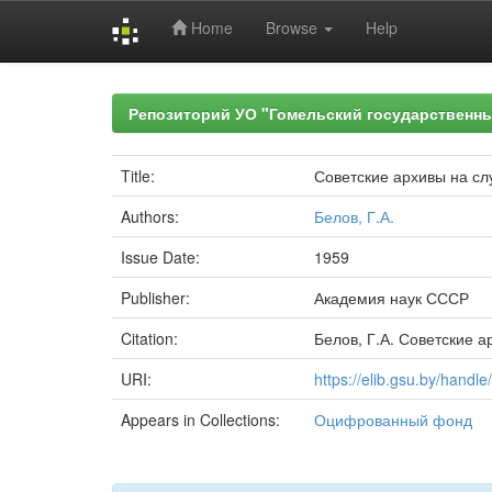
Home
Browse
Help
Skip
navigation
Репозиторий УО "Гомельский государственн
Title:
Советские архивы на сл
Authors:
Белов, Г.А.
Issue Date:
1959
Publisher:
Академия наук СССР
Citation:
Белов, Г.А. Советские ар
URI:
https://elib.gsu.by/hand
Appears in Collections:
Оцифрованный фонд