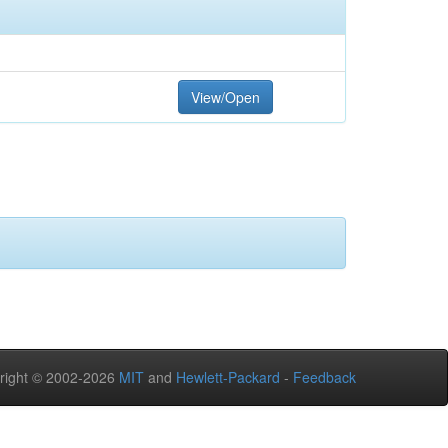
View/Open
right © 2002-2026
MIT
and
Hewlett-Packard
-
Feedback