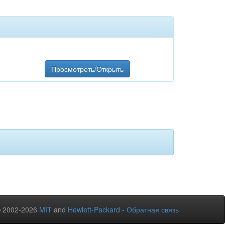
Просмотреть/Открыть
© 2002-2026
MIT
and
Hewlett-Packard
-
Обратная связь