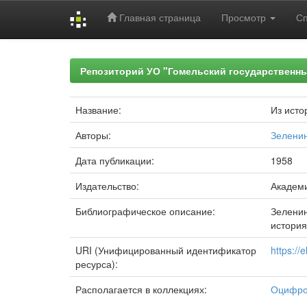
Главная страница
Просмотр
С
Skip
navigation
Репозиторий УО "Гомельский государственн
Название:
Из исто
Авторы:
Зеленин
Дата публикации:
1958
Издательство:
Академ
Библиографическое описание:
Зеленин
история.
URI (Унифицированный идентификатор
https://
ресурса):
Располагается в коллекциях:
Оцифро