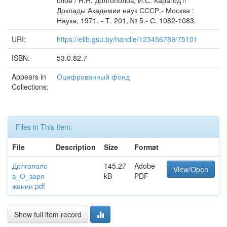
слое / Н.Н. Долгополов, И.С. Карагод //
Доклады Академии наук СССР.- Москва :
Наука, 1971. - Т. 201, № 5.- С. 1082-1083.
URI:
https://elib.gsu.by/handle/123456789/75101
ISBN:
53.0.82.7
Appears in
Оцифрованный фонд
Collections:
Files in This Item:
File
Description
Size
Format
Долгополо
145.27
Adobe
View/Open
в_О_заря
kB
PDF
жении.pdf
Show full item record