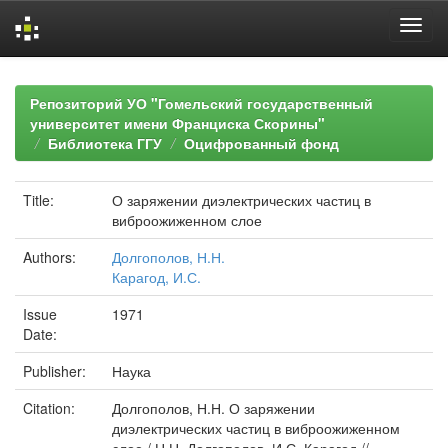
Skip
navigation
Репозиторий УО "Гомельский государственный
университет имени Франциска Скорины"
Библиотека ГГУ
Оцифрованный фонд
Title:
О заряжении диэлектрических частиц в
виброожиженном слое
Authors:
Долгополов, Н.Н.
Карагод, И.С.
Issue
1971
Date:
Publisher:
Наука
Citation:
Долгополов, Н.Н. О заряжении
диэлектрических частиц в виброожиженном