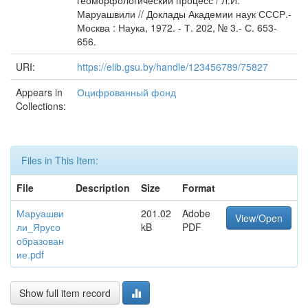
геоморфологический процесс / Л.И.
Маруашвили // Доклады Академии наук СССР.-
Москва : Наука, 1972. - Т. 202, № 3.- С. 653-
656.
URI:
https://elib.gsu.by/handle/123456789/75827
Appears in
Оцифрованный фонд
Collections:
Files in This Item:
File
Description
Size
Format
Маруашви
201.02
Adobe
View/Open
ли_Ярусо
kB
PDF
образован
ие.pdf
Show full item record