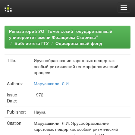
Skip
navigation
Репозиторий УО "Гомельский государственный
университет имени Франциска Скорины"
Библиотека ГГУ
Оцифрованный фонд
Title:
Ярусообразование карстовых пещер как
особый ритмический геоморфологический
процесс
Authors:
Маруашвили, Л.И.
Issue
1972
Date:
Publisher:
Наука
Citation:
Маруашвили, Л.И. Ярусообразование
карстовых пещер как особый ритмический