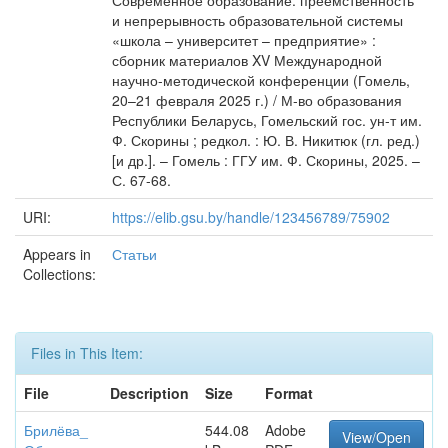
Современное образование: преемственность
и непрерывность образовательной системы
«школа – университет – предприятие» :
сборник материалов XV Международной
научно-методической конференции (Гомель,
20–21 февраля 2025 г.) / М-во образования
Республики Беларусь, Гомельский гос. ун-т им.
Ф. Скорины ; редкол. : Ю. В. Никитюк (гл. ред.)
[и др.]. – Гомель : ГГУ им. Ф. Скорины, 2025. –
С. 67-68.
URI:
https://elib.gsu.by/handle/123456789/75902
Appears in
Статьи
Collections:
Files in This Item:
File
Description
Size
Format
Брилёва_
544.08
Adobe
View/Open