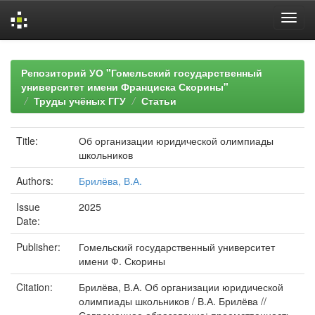
Skip
navigation
Репозиторий УО "Гомельский государственный
университет имени Франциска Скорины"
Труды учёных ГГУ
Статьи
Title:
Об организации юридической олимпиады
школьников
Authors:
Брилёва, В.А.
Issue
2025
Date:
Publisher:
Гомельский государственный университет
имени Ф. Скорины
Citation:
Брилёва, В.А. Об организации юридической
олимпиады школьников / В.А. Брилёва //