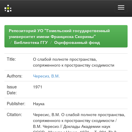
Skip
navigation
Репозиторий УО "Гомельский государственный
университет имени Франциска Скорины"
Библиотека ГГУ
Оцифрованный фонд
Title:
О слабой полноте пространства,
сопряженного к пространству сходимости
Authors:
Чересиз, В.М.
Issue
1971
Date:
Publisher:
Наука
Citation:
Чересис, В.М. О слабой полноте пространства,
сопряженного к пространству сходимости /
В.М. Чересиз // Доклады Академии наук