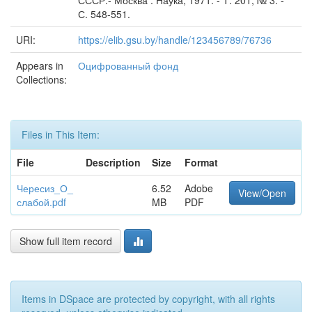
СССР.- Москва : Наука, 1971. - Т. 201, № 3. -
С. 548-551.
URI:
https://elib.gsu.by/handle/123456789/76736
Appears in
Оцифрованный фонд
Collections:
Files in This Item:
File
Description
Size
Format
Чересиз_О_
6.52
Adobe
View/Open
слабой.pdf
MB
PDF
Show full item record
Items in DSpace are protected by copyright, with all rights