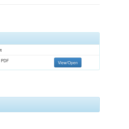
t
 PDF
View/Open