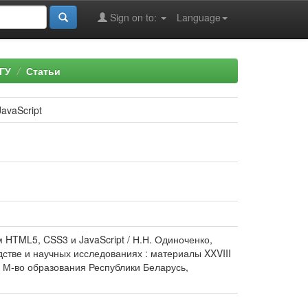
Sign on to:
Language
ГУ
Статьи
avaScript
 HTML5, CSS3 и JavaScript / Н.Н. Одиноченко,
стве и научных исследованиях : материалы XXVIII
/ М-во образования Республики Беларусь,