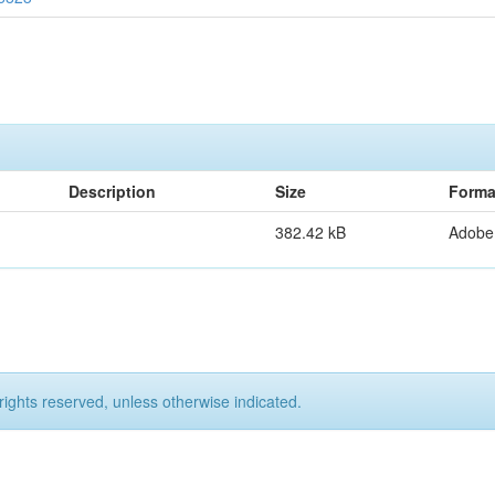
Description
Size
Forma
382.42 kB
Adobe
rights reserved, unless otherwise indicated.