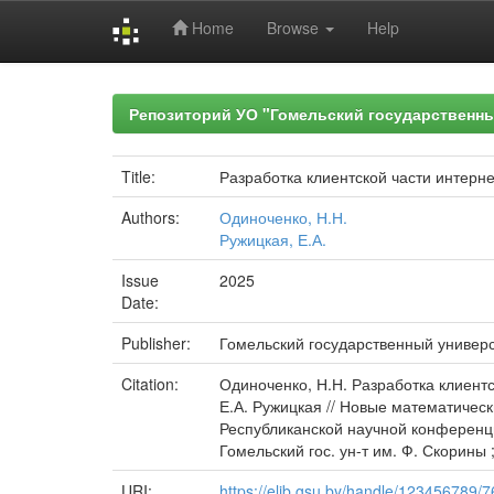
Home
Browse
Help
Skip
navigation
Репозиторий УО "Гомельский государственн
Title:
Разработка клиентской части интерн
Authors:
Одиноченко, Н.Н.
Ружицкая, Е.А.
Issue
2025
Date:
Publisher:
Гомельский государственный универ
Citation:
Одиноченко, Н.Н. Разработка клиент
Е.А. Ружицкая // Новые математичес
Республиканской научной конференции
Гомельский гос. ун-т им. Ф. Скорины ; 
URI:
https://elib.gsu.by/handle/123456789/