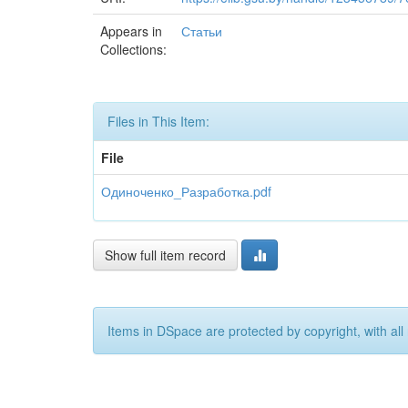
Appears in
Статьи
Collections:
Files in This Item:
File
Одиноченко_Разработка.pdf
Show full item record
Items in DSpace are protected by copyright, with all 