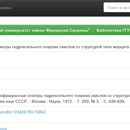
правка
ый университет имени Франциска Скорины"
Библиотека ГГУ
ктры гидроксильного покрова окислов со структурой типа вюрцита
Инфракрасные спектры гидроксильного покрова окислов со структур
и наук СССР. - Москва : Наука, 1972. - Т. 203, № 3. - С. 636-639.
y/handle/123456789/76862
онд