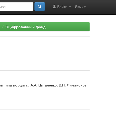
Войти
Язык
Оцифрованный фонд
ой типа вюрцита / А.А. Цыганенко, В.Н. Филимонов