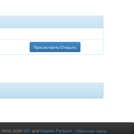
Просмотреть/Открыть
© 2002-2026
MIT
and
Hewlett-Packard
-
Обратная связь