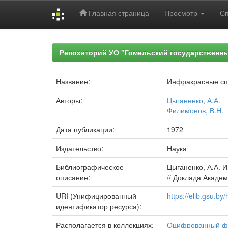
Главная страница
Просмотр
С
Skip
navigation
Репозиторий УО "Гомельский государственн
Название:
Инфракрасные спе
Авторы:
Цыганенко, А.А.
Филимонов, В.Н.
Дата публикации:
1972
Издательство:
Наука
Библиографическое
Цыганенко, А.А. 
описание:
// Доклада Академи
URI (Унифицированный
https://elib.gsu.b
идентификатор ресурса):
Располагается в коллекциях:
Оцифрованный ф