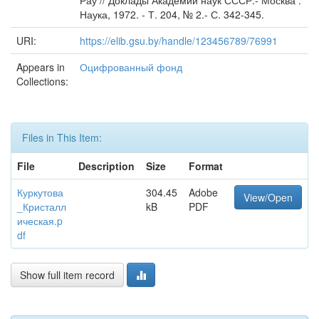
Рау // Доклады Академии наук СССР.- Москва :
Наука, 1972. - Т. 204, № 2.- С. 342-345.
URI:
https://elib.gsu.by/handle/123456789/76991
Appears in
Оцифрованный фонд
Collections:
Files in This Item:
File
Description
Size
Format
Куркутова
304.45
Adobe
View/Open
_Кристалл
kB
PDF
ическая.p
df
Show full item record