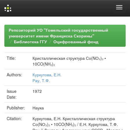
Skip
navigation
Репозиторий УО "Гомельский государственный
университет имени Франциска Скорины"
Библиотека ГГУ
Оцифрованный фонд
Title:
Кристаллическая структура Со(NО₃)₂ •
10CO(NH₂)₂
Authors:
Куркутова, Е.Н.
Рау, Т.Ф.
Issue
1972
Date:
Publisher:
Наука
Citation:
Куркутова, Е.Н. Кристаллическая структура
Со(NО₃)₂ • 10CO(NH₂)₂ / Е.Н. Куркутова, Т.Ф.