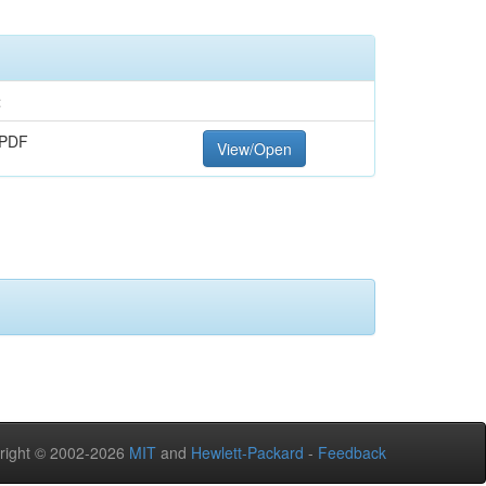
t
 PDF
View/Open
right © 2002-2026
MIT
and
Hewlett-Packard
-
Feedback