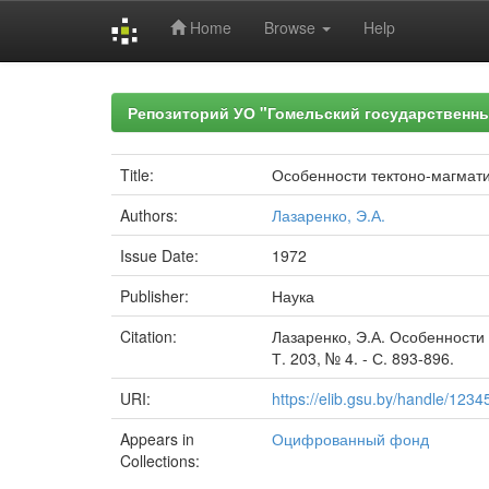
Home
Browse
Help
Skip
navigation
Репозиторий УО "Гомельский государственн
Title:
Особенности тектоно-магмати
Authors:
Лазаренко, Э.А.
Issue Date:
1972
Publisher:
Наука
Citation:
Лазаренко, Э.А. Особенности 
Т. 203, № 4. - С. 893-896.
URI:
https://elib.gsu.by/handle/123
Appears in
Оцифрованный фонд
Collections: