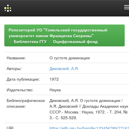
Skip
navigation
Репозиторий УО "Гомельский государственный
университет имени Франциска Скорины"
Библиотека ГГУ
Оцифрованный фонд
Название:
О густоте доминации
Авторы:
Диковский, А.Я.
Дата публикации:
1972
Издательство:
Наука
Библиографическое
Диковский, А.Я. О густоте доминации /
описание:
А.Я. Диковский // Доклады Академии наук
СССР.- Москва : Наука, 1972. - Т. 204, №
3.- С. 525-529.
URI
https://elib.gsu.by/handle/123456789/7716