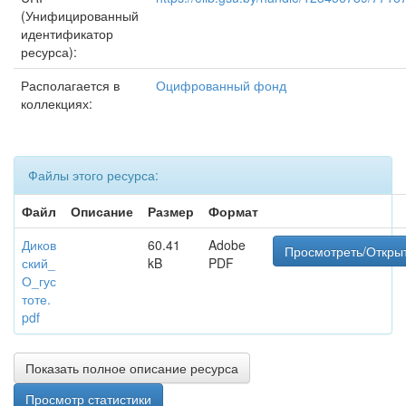
(Унифицированный
идентификатор
ресурса):
Располагается в
Оцифрованный фонд
коллекциях:
Файлы этого ресурса:
Файл
Описание
Размер
Формат
Диков
60.41
Adobe
Просмотреть/Откры
ский_
kB
PDF
О_гус
тоте.
pdf
Показать полное описание ресурса
Просмотр статистики