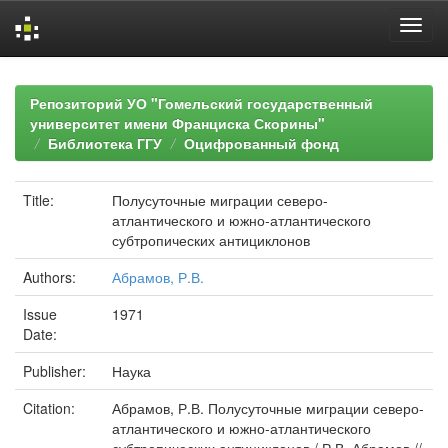
Skip
navigation
Репозиторий УО "Гомельский государственный
университет имени Франциска Скорины"
Библиотека ГГУ
Оцифрованный фонд
Title:
Полусуточные миграции северо-
атлантического и южно-атлантического
субтропических антициклонов
Authors:
Абрамов, Р.В.
Issue
1971
Date:
Publisher:
Наука
Citation:
Абрамов, Р.В. Полусуточные миграции северо-
атлантического и южно-атлантического