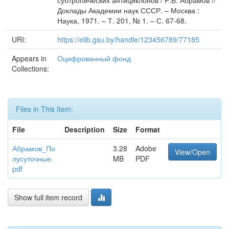
субтропических антициклонов / Р.В. Абрамов //
Доклады Академии наук СССР. – Москва :
Наука, 1971. – Т. 201, № 1. – С. 67-68.
URI:
https://elib.gsu.by/handle/123456789/77185
Appears in
Оцифрованный фонд
Collections:
Files in This Item:
File
Description
Size
Format
Абрамов_По
3.28
Adobe
View/Open
лусуточные.
MB
PDF
pdf
Show full item record