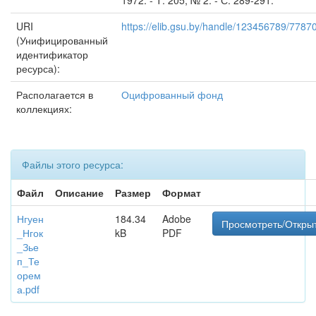
1972. - Т. 205, № 2. - С. 289-291.
URI
https://elib.gsu.by/handle/123456789/7787
(Унифицированный
идентификатор
ресурса):
Располагается в
Оцифрованный фонд
коллекциях:
Файлы этого ресурса:
Файл
Описание
Размер
Формат
Нгуен
184.34
Adobe
Просмотреть/Откры
_Нгок
kB
PDF
_Зье
п_Те
орем
а.pdf