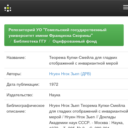
Skip
navigation
Репозиторий УО "Гомельский государственный
университет имени Франциска Скорины"
Библиотека ГГУ
Оцифрованный фонд
Название:
Теорема Купки-Смейла для гладких
отображений с инвариантной мерой
Авторы:
Нгуен Нгок Зьеп (ДРВ)
Дата публикации:
1972
Издательство:
Наука
Библиографическое
Нгуен Нгок Зьеп Теорема Купки-Смейла
описание:
для гладких отображений с инвариантно
мерой / Нгуен Нгок Зьеп // Доклады
Академии наук СССР. - Москва : Наука,