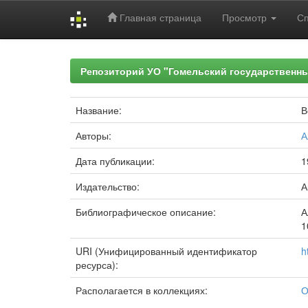
Главная страница
Просмотр
С
Skip
navigation
Репозиторий УО "Гомельский государственн
Название:
В
Авторы:
А
Дата публикации:
1
Издательство:
А
Библиографическое описание:
А
1
URI (Унифицированный идентификатор
h
ресурса):
Располагается в коллекциях:
О