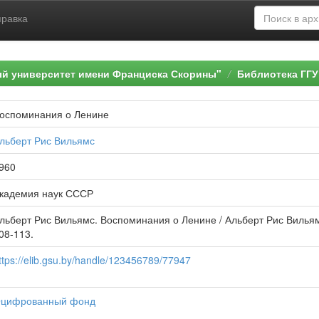
правка
ый университет имени Франциска Скорины"
Библиотека ГГУ
оспоминания о Ленине
льберт Рис Вильямс
960
кадемия наук СССР
льберт Рис Вильямс. Воспоминания о Ленине / Альберт Рис Вильямс 
08-113.
ttps://elib.gsu.by/handle/123456789/77947
цифрованный фонд