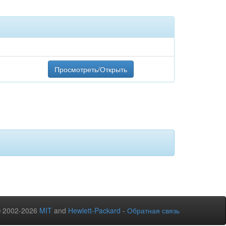
Просмотреть/Открыть
© 2002-2026
MIT
and
Hewlett-Packard
-
Обратная связь