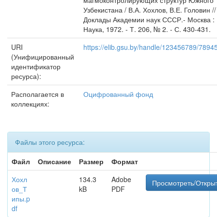
магмоконтролирующих структур Южного
Узбекистана / В.А. Хохлов, В.Е. Головин //
Доклады Академии наук СССР.- Москва :
Наука, 1972. - Т. 206, № 2. - С. 430-431.
URI
https://elib.gsu.by/handle/123456789/7894
(Унифицированный
идентификатор
ресурса):
Располагается в
Оцифрованный фонд
коллекциях:
Файлы этого ресурса:
Файл
Описание
Размер
Формат
Хохл
134.3
Adobe
Просмотреть/Откры
ов_Т
kB
PDF
ипы.p
df