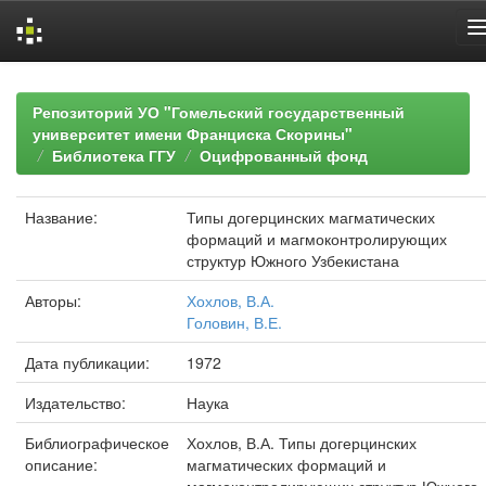
Skip
navigation
Репозиторий УО "Гомельский государственный
университет имени Франциска Скорины"
Библиотека ГГУ
Оцифрованный фонд
Название:
Типы догерцинских магматических
формаций и магмоконтролирующих
структур Южного Узбекистана
Авторы:
Хохлов, В.А.
Головин, В.Е.
Дата публикации:
1972
Издательство:
Наука
Библиографическое
Хохлов, В.А. Типы догерцинских
описание:
магматических формаций и