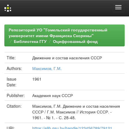
Skip
navigation
Репозиторий УО "Гомельский государственный
университет имени Франциска Скорины"
Библиотека ГГУ
Оцифрованный фонд
Title:
Движение и состав населения СССР
Authors:
Максимов, Г.М.
Issue
1961
Date:
Publisher:
Академия наук СССР
Citation:
Максимов, Г.М. Движение и состав населения
СССР / Г.М. Максимов // История СССР. -
1961. - № 1. - С. 28-48.
URI:
https://elib.gsu.by/handle/123456789/79121