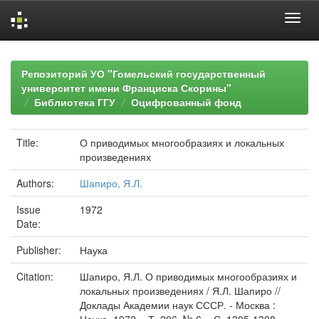
Skip
navigation
Репозиторий УО "Гомельский государственный
университет имени Франциска Скорины"
Библиотека ГГУ
Оцифрованный фонд
Title:
О приводимых многообразиях и локальных
произведениях
Authors:
Шапиро, Я.Л.
Issue
1972
Date:
Publisher:
Наука
Citation:
Шапиро, Я.Л. О приводимых многообразиях и
локальных произведениях / Я.Л. Шапиро //
Доклады Академии наук СССР. - Москва :