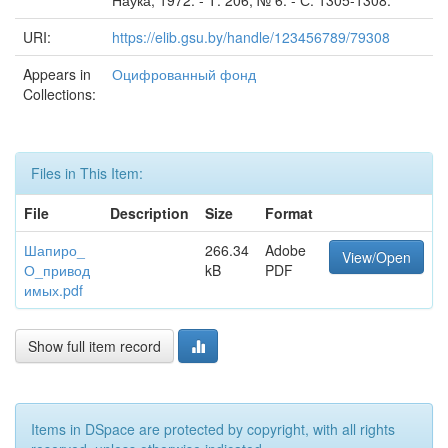
Наука, 1972. - Т. 206, № 6. - С. 1305-1308.
URI:
https://elib.gsu.by/handle/123456789/79308
Appears in
Оцифрованный фонд
Collections:
Files in This Item:
File
Description
Size
Format
Шапиро_
266.34
Adobe
View/Open
О_привод
kB
PDF
имых.pdf
Show full item record
Items in DSpace are protected by copyright, with all rights