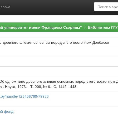
правка
ый университет имени Франциска Скорины"
Библиотека ГГУ
е древнего элювия основных пород в юго-восточном Донбассе
 Об одном типе древнего элювия основных пород в юго-восточном Д
 : Наука, 1973. - Т. 208, № 6.- С. 1445-1448.
su.by/handle/123456789/79933
ый фонд