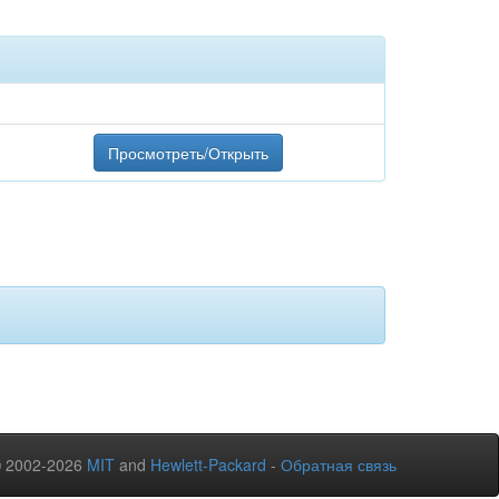
Просмотреть/Открыть
© 2002-2026
MIT
and
Hewlett-Packard
-
Обратная связь