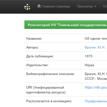
Главная страница
Просмотр
С
Skip
navigation
Репозиторий УО "Гомельский государственн
Название:
Об одном тип
Авторы:
Брагин, Ю.Н.
Дата публикации:
1973
Издательство:
Наука
Библиографическое описание:
Брагин, Ю.Н.
СССР.- Москва
URI (Унифицированный
https://elib.g
идентификатор ресурса):
Располагается в коллекциях:
Оцифрованн