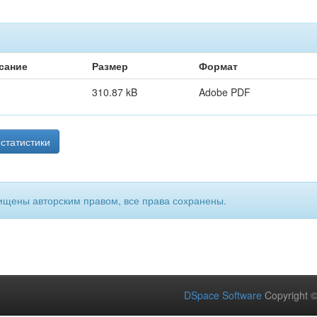
сание
Размер
Формат
310.87 kB
Adobe PDF
статистики
ищены авторским правом, все права сохранены.
DSpace Software
Copyright 