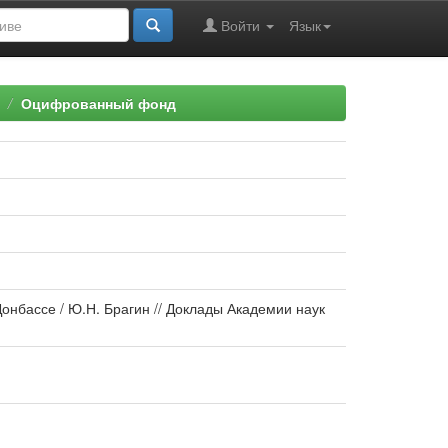
Войти
Язык
Оцифрованный фонд
онбассе / Ю.Н. Брагин // Доклады Академии наук