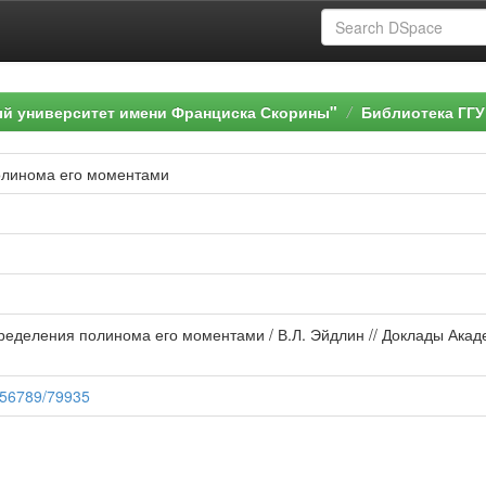
ый университет имени Франциска Скорины"
Библиотека ГГУ
олинома его моментами
ределения полинома его моментами / В.Л. Эйдлин // Доклады Академ
3456789/79935