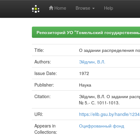
Home
Browse
Help
Skip
navigation
Репозиторий УО "Гомельский государственн
Title:
О задании распределения п
Authors:
Эйдлин, В.Л.
Issue Date:
1972
Publisher:
Наука
Citation:
Эйдлин, В.Л. О задании расп
№ 5.- С. 1011-1013.
URI:
https://elib.gsu.by/handle/12
Appears in
Оцифрованный фонд
Collections: