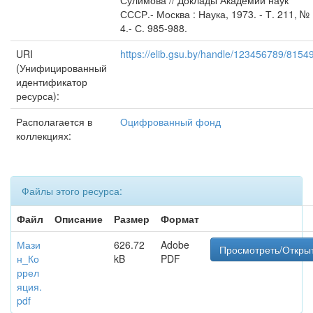
Сулимова // Доклады Академии наук
СССР.- Москва : Наука, 1973. - Т. 211, №
4.- С. 985-988.
URI
https://elib.gsu.by/handle/123456789/8154
(Унифицированный
идентификатор
ресурса):
Располагается в
Оцифрованный фонд
коллекциях:
Файлы этого ресурса:
Файл
Описание
Размер
Формат
Мази
626.72
Adobe
Просмотреть/Откры
н_Ко
kB
PDF
ррел
яция.
pdf