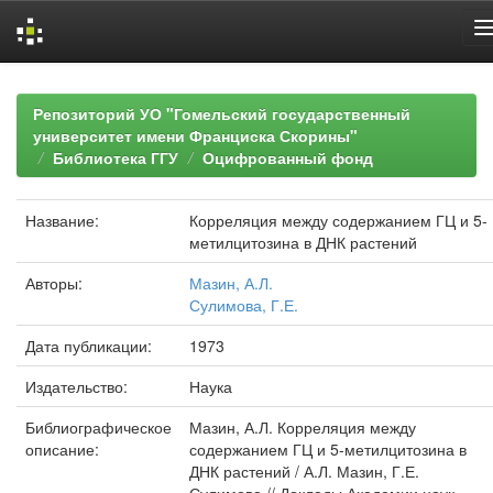
Skip
navigation
Репозиторий УО "Гомельский государственный
университет имени Франциска Скорины"
Библиотека ГГУ
Оцифрованный фонд
Название:
Корреляция между содержанием ГЦ и 5-
метилцитозина в ДНК растений
Авторы:
Мазин, А.Л.
Сулимова, Г.Е.
Дата публикации:
1973
Издательство:
Наука
Библиографическое
Мазин, А.Л. Корреляция между
описание:
содержанием ГЦ и 5-метилцитозина в
ДНК растений / А.Л. Мазин, Г.Е.