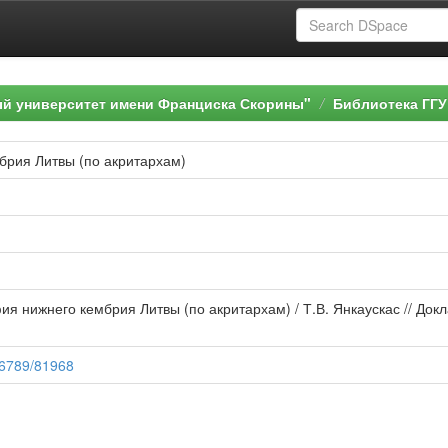
ый университет имени Франциска Скорины"
Библиотека ГГУ
брия Литвы (по акритархам)
ия нижнего кембрия Литвы (по акритархам) / Т.В. Янкаускас // Док
456789/81968