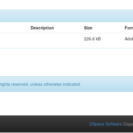
Description
Size
For
226.6 kB
Ado
rights reserved, unless otherwise indicated.
DSpace Software
Copy