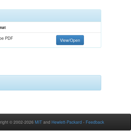
mat
be PDF
View/Open
right © 2002-2026
MIT
and
Hewlett-Packard
-
Feedback