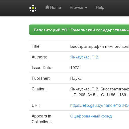
Home
Browse
Help
Skip
navigation
Репозиторий УО "Гомельский государственн
Title:
Биостратиграфия нижнего кем
Authors:
Янкаускас, Т.В.
Issue Date:
1972
Publisher:
Наука
Citation:
Янкаускас, Т.В. Биостратиграф
– Т. 205, № 5. – С. 1186-1189.
URI:
https://elib.gsu.by/handle/123
Appears in
Оцифрованный фонд
Collections: