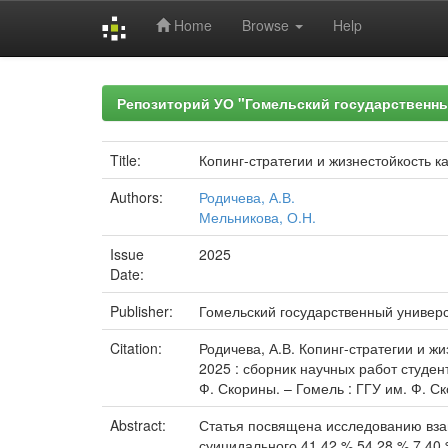
Home
Browse
Help
Skip
navigation
Репозиторий УО "Гомельский государственн
Title:
Копинг-стратегии и жизнестойкость к
Authors:
Родичева, А.В.
Мельникова, О.Н.
Issue
2025
Date:
Publisher:
Гомельский государственный универ
Citation:
Родичева, А.В. Копинг-стратегии и жи
2025 : сборник научных работ студент
Ф. Скорины. – Гомель : ГГУ им. Ф. Ско
Abstract:
Статья посвящена исследованию взаи
суицидального 41,42 % 54,28 % 7,40