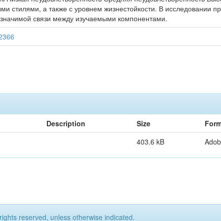
ми стилями, а также с уровнем жизнестойкости. В исследовании п
 значимой связи между изучаемыми компонентами.
82366
Description
Size
Form
403.6 kB
Adob
rights reserved, unless otherwise indicated.