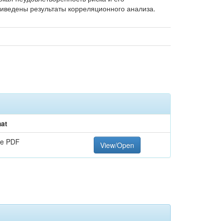
риведены результаты корреляционного анализа.
at
e PDF
View/Open