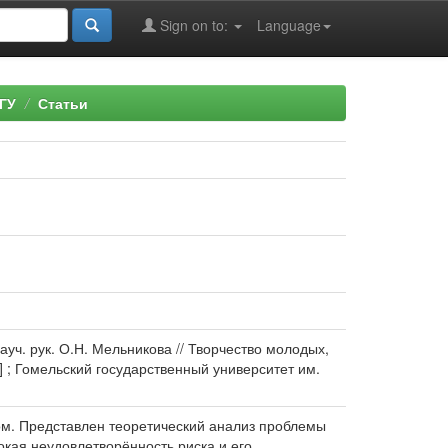
Sign on to:
Language
ГУ
Статьи
науч. рук. О.Н. Мельникова // Творчество молодых,
р.] ; Гомельский государственный университет им.
ом. Представлен теоретический анализ проблемы
кая неудовлетворённость риска и его