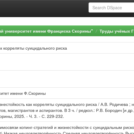
ый университет имени Франциска Скорины"
Труды учёных Г
ак корреляты суицидального риска
ситет имени Ф.Скорины
знестойкость как корреляты суицидального риска / А.В. Родичева ; 
ов, магистрантов и аспирантов. В 3 ч. / редкол.: Р.В. Бородич [и д
рины, 2025. - Ч. 3. - С. 229-232.
мосвязи копинг-стратегий и жизнестойкости с суицидальным риск
 % Низкая неудовлетворённость Средняя неудовлетворённость Высо