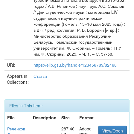
туристического потока в Беларуси в 2015–2024
годах / А.В. Реченков ; науч. рук. А.С. Соколов
// Дни студенческой науки : материалы LIV
студенческой научно-практической
конференции (Гомель, 15–16 мая 2025 года) :
в 2 ч. / ред. коллегия: Р. В. Бородич [и др.] ;
Министерство образования Республики
Беларусь, Гомельский государственный
университет им. Ф. Скорины. – Гомель : ГГУ
им. Ф. Скорины, 2025. – Ч. 1. – С. 57-58.
URI:
https://elib.gsu.by/handle/123456789/82468
Appears in
Статьи
Collections:
Files in This Item:
File
Description
Size
Format
Реченков_
287.46
Adobe
View/Open