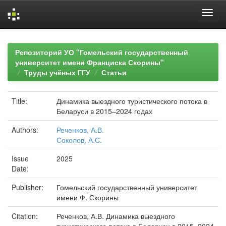
Skip
navigation
Репозиторий УО "Гомельский государственный
университет имени Франциска Скорины"
Труды учёных ГГУ
Статьи
Title:
Динамика выездного туристического потока в
Беларуси в 2015–2024 годах
Authors:
Реченков, А.В.
Соколов, А.С.
Issue
2025
Date:
Publisher:
Гомельский государственный университет
имени Ф. Скорины
Citation:
Реченков, А.В. Динамика выездного