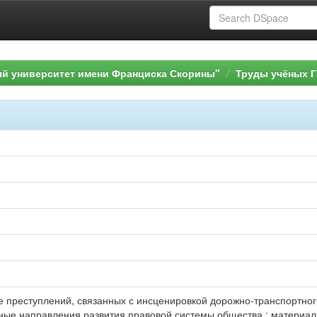
ый университет имени Франциска Скорины"
Труды учёных Г
е преступлений, связанных с инсценировкой дорожно-транспортного
етные направления развития правовой системы общества : материа