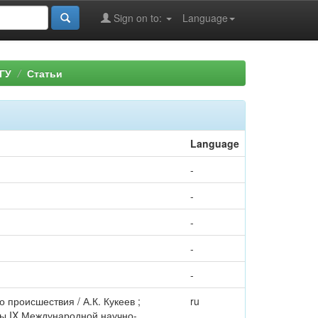
Sign on to:
Language
ГУ
Статьи
Language
-
-
-
-
-
 происшествия / А.К. Кукеев ;
ru
лы IX Международной научно-