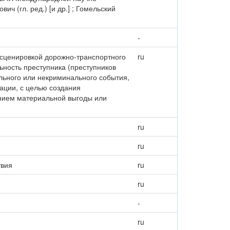
вич (гл. ред.) [и др.] ; Гомельский
-
нсценировкой дорожно-транспортного
ru
ность преступника (преступников
льного или некриминального события,
ации, с целью создания
нием материальной выгоды или
ru
ru
твия
ru
ru
-
ru