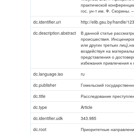
практической конференции (
гос. ун-т им. Ф. Скорины. 
dc.identifier.uri
http://elib.gsu.by/handle/
dc.description.abstract
В данной статье рассматр
происшествия. Инсцениров
или других третьих лиц),
воздействуя на материаль
представления о достове
избежания привлечения к 
dc.language.iso
ru
dc.publisher
Гомельский государственн
dc.title
Расследование преступлен
dc.type
Article
dc.identifier.udk
343.985
dc.root
Приоритетные направлени