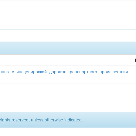
занных_с_инсценировкой_дорожно-транспортного_происшествия
rights reserved, unless otherwise indicated.