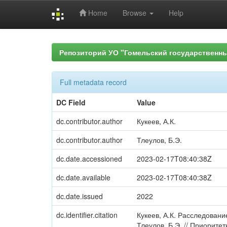
Home
Browse
Help
Skip
navigation
Репозиторий УО "Гомельский государственн
Full metadata record
DC Field
Value
dc.contributor.author
Кукеев, А.К.
dc.contributor.author
Тлеулов, Б.Э.
dc.date.accessioned
2023-02-17T08:40:38Z
dc.date.available
2023-02-17T08:40:38Z
dc.date.issued
2022
dc.identifier.citation
Кукеев, А.К. Расследовани
Тлеулов, Б.Э. // Приорит