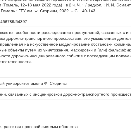
Гомель, 12–13 мая 2022 года) : в 2 ч. Ч. 1 / редкол. : И. И. Эсманто
– Гомель : ГГУ им. Ф. Скорины, 2022. – С. 140-143.
123456789/54397
иваются особенности расследования преступлений, связанных с и
ка дорожно-транспортного происшествия, это умышленная деятель
направленная на искусственное моделирование обстановки кримина
ные объекты путем их уничтожения, маскировки и (или) фальсифик
рности дорожно-инсценированного события с последующим получе
ответственности.
ый университет имени Ф. Скорины
ий, связанных с инсценировкой дорожно-транспортного происшес
я развития правовой системы общества