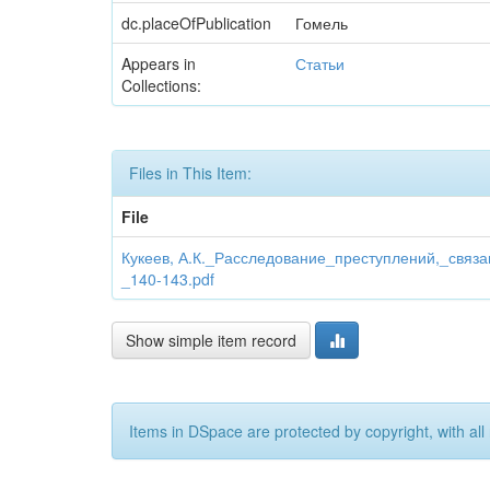
dc.placeOfPublication
Гомель
Appears in
Статьи
Collections:
Files in This Item:
File
Кукеев, А.К._Расследование_преступлений,_свя
_140-143.pdf
Show simple item record
Items in DSpace are protected by copyright, with all 