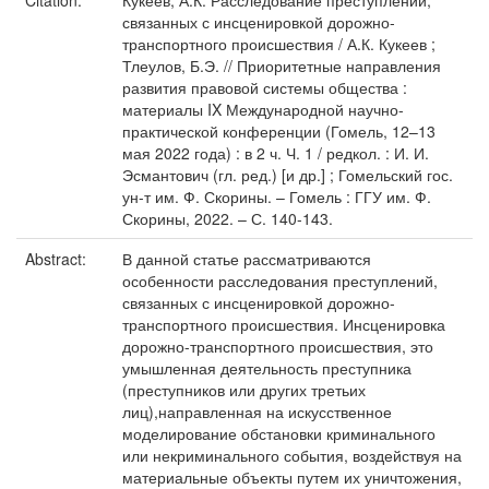
Citation:
Кукеев, А.К. Расследование преступлений,
связанных с инсценировкой дорожно-
транспортного происшествия / А.К. Кукеев ;
Тлеулов, Б.Э. // Приоритетные направления
развития правовой системы общества :
материалы IX Международной научно-
практической конференции (Гомель, 12–13
мая 2022 года) : в 2 ч. Ч. 1 / редкол. : И. И.
Эсмантович (гл. ред.) [и др.] ; Гомельский гос.
ун-т им. Ф. Скорины. – Гомель : ГГУ им. Ф.
Скорины, 2022. – С. 140-143.
Abstract:
В данной статье рассматриваются
особенности расследования преступлений,
связанных с инсценировкой дорожно-
транспортного происшествия. Инсценировка
дорожно-транспортного происшествия, это
умышленная деятельность преступника
(преступников или других третьих
лиц),направленная на искусственное
моделирование обстановки криминального
или некриминального события, воздействуя на
материальные объекты путем их уничтожения,