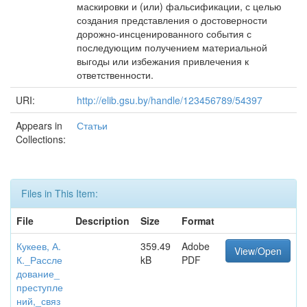
маскировки и (или) фальсификации, с целью
создания представления о достоверности
дорожно-инсценированного события с
последующим получением материальной
выгоды или избежания привлечения к
ответственности.
URI:
http://elib.gsu.by/handle/123456789/54397
Appears in
Статьи
Collections:
Files in This Item:
File
Description
Size
Format
Кукеев, А.
359.49
Adobe
View/Open
К._Рассле
kB
PDF
дование_
преступле
ний,_связ