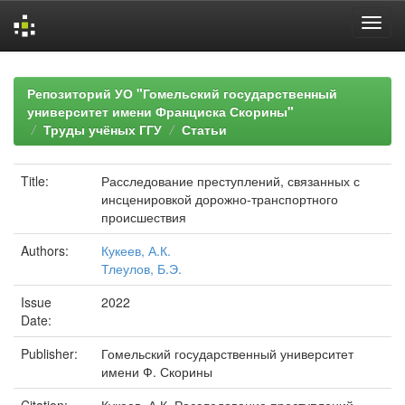
Skip
navigation
Репозиторий УО "Гомельский государственный
университет имени Франциска Скорины"
Труды учёных ГГУ
Статьи
Title:
Расследование преступлений, связанных с
инсценировкой дорожно-транспортного
происшествия
Authors:
Кукеев, А.К.
Тлеулов, Б.Э.
Issue
2022
Date:
Publisher:
Гомельский государственный университет
имени Ф. Скорины