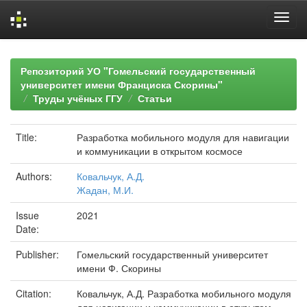
Skip
navigation
Репозиторий УО "Гомельский государственный
университет имени Франциска Скорины"
Труды учёных ГГУ
Статьи
Title:
Разработка мобильного модуля для навигации
и коммуникации в открытом космосе
Authors:
Ковальчук, А.Д.
Жадан, М.И.
Issue
2021
Date:
Publisher:
Гомельский государственный университет
имени Ф. Скорины
Citation:
Ковальчук, А.Д. Разработка мобильного модуля