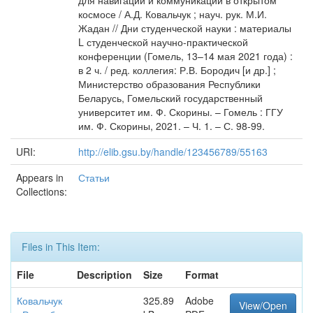
для навигации и коммуникации в открытом
космосе / А.Д. Ковальчук ; науч. рук. М.И.
Жадан // Дни студенческой науки : материалы
L студенческой научно-практической
конференции (Гомель, 13–14 мая 2021 года) :
в 2 ч. / ред. коллегия: Р.В. Бородич [и др.] ;
Министерство образования Республики
Беларусь, Гомельский государственный
университет им. Ф. Скорины. – Гомель : ГГУ
им. Ф. Скорины, 2021. – Ч. 1. – С. 98-99.
URI:
http://elib.gsu.by/handle/123456789/55163
Appears in
Статьи
Collections:
Files in This Item:
File
Description
Size
Format
Ковальчук
325.89
Adobe
View/Open