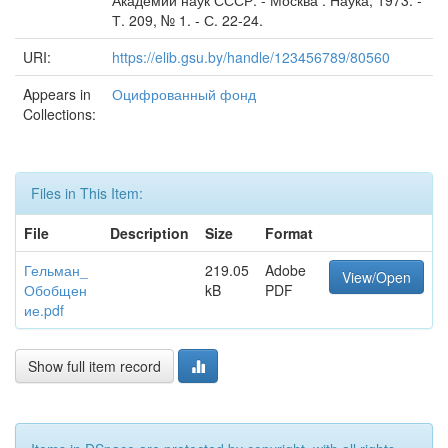
Академии наук СССР. - Москва : Наука, 1973. -
Т. 209, № 1. - С. 22-24.
URI:
https://elib.gsu.by/handle/123456789/80560
Appears in
Оцифрованный фонд
Collections:
Files in This Item:
File
Description
Size
Format
Гельман_
219.05
Adobe
View/Open
Обобщен
kB
PDF
ие.pdf
Show full item record