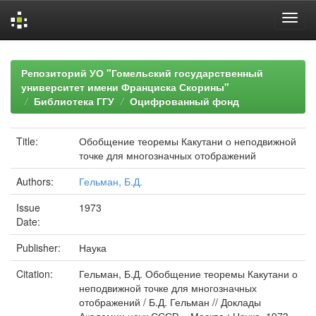
Skip
navigation
Репозиторий УО "Гомельский государственный
университет имени Франциска Скорины"
Библиотека ГГУ
Оцифрованный фонд
Title:
Обобщение теоремы Какутани о неподвижной
точке для многозначных отображений
Authors:
Гельман, Б.Д.
Issue
1973
Date:
Publisher:
Наука
Citation:
Гельман, Б.Д. Обобщение теоремы Какутани о
неподвижной точке для многозначных
отображений / Б.Д. Гельман // Доклады