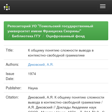
Skip
navigation
Репозиторий УО "Гомельский государственный
университет имени Франциска Скорины"
Библиотека ГГУ
Оцифрованный фонд
Title:
К общему понятию сложности вывода в
контекстно-свободной грамматике
Authors:
Диковский, А.Я.
Issue
1974
Date:
Publisher:
Наука
Citation:
Диковский, А.Я. К общему понятию сложности
вывода в контекстно-свободной грамматике /
А.Я. Диковский // Доклады Академии наук