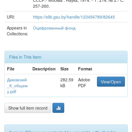
СССР.- Москва : Наука, 1974. - Т. 214, № 2.- С.
257-260.
URI:
https://elib.gsu.by/handle/123456789/82645
Appears in
Оцифрованный фонд
Collections:
Files in This Item:
File
Description
Size
Format
Диковский
282.59
Adobe
View/Open
_К_общем
kB
PDF
у.pdf
Show full item record