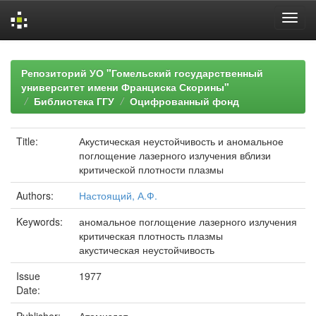
Skip
navigation
Репозиторий УО "Гомельский государственный
университет имени Франциска Скорины"
Библиотека ГГУ
Оцифрованный фонд
Title:
Акустическая неустойчивость и аномальное
поглощение лазерного излучения вблизи
критической плотности плазмы
Authors:
Настоящий, А.Ф.
Keywords:
аномальное поглощение лазерного излучения
критическая плотность плазмы
акустическая неустойчивость
Issue
1977
Date: