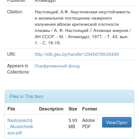
Publisher:
Атомиздат
Citation:
Настоящий, А.Ф. Акустическая неустойчивость
и аномальное поглощение лазерного
излучения вблизи критической плотности
плазмы / А. Ф. Настоящий // Атомная энергия /
АН СССР. - М. : Атомиздат, 1977. - Т. 43, вып.
1. - С. 16-19.
URI:
http://elib.gsu.by/handle/123456789/20439
Appears in
Оцифрованный фонд
Collections:
Files in This Item:
File
Description
Size
Format
Nastoyaschij
5.93
Adobe
View/Open
_Akustichesk
MB
PDF
aya.pdf