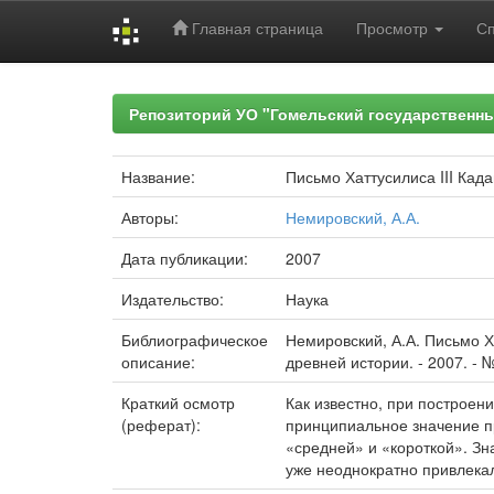
Главная страница
Просмотр
С
Skip
navigation
Репозиторий УО "Гомельский государственн
Название:
Письмо Хаттусилиса III Кад
Авторы:
Немировский, А.А.
Дата публикации:
2007
Издательство:
Наука
Библиографическое
Немировский, А.А. Письмо Х
описание:
древней истории. - 2007. - № 
Краткий осмотр
Как известно, при построен
(реферат):
принципиальное значение п
«средней» и «ко­роткой». Зн
уже неоднократно привлекал