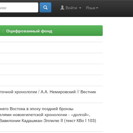
Войти
Язык
Оцифрованный фонд
точной хронологии / А.А. Немировский // Вестник
него Востока в эпоху поздней бронзы
лями новоегипетской хронологии - «долгой»,
 Вавилонии Кадашман-Эллилю II (текст КВо I 103)