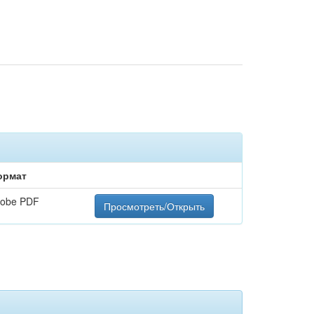
ормат
obe PDF
Просмотреть/Открыть