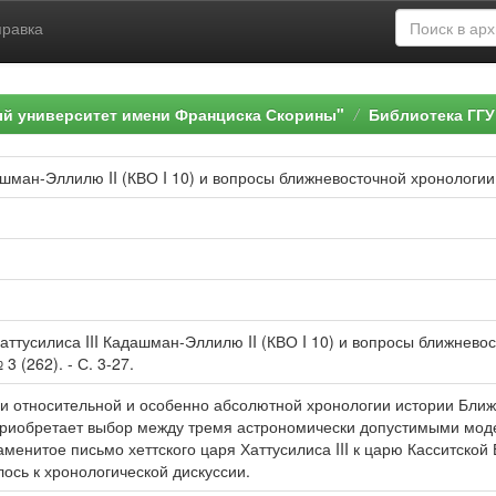
правка
ый университет имени Франциска Скорины"
Библиотека ГГУ
ашман-Эллилю II (КВО I 10) и вопросы ближневосточной хронологии
аттусилиса III Кадашман-Эллилю II (КВО I 10) и вопросы ближневос
3 (262). - С. 3-27.
ии относительной и особенно абсолютной хро­нологии истории Ближ
риобретает выбор между тремя астрономически допу­стимыми моде
аменитое письмо хеттского царя Хаттусилиса III к царю Касситской
ось к хронологической дискуссии.