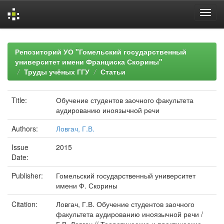
Skip
navigation
Репозиторий УО "Гомельский государственный
университет имени Франциска Скорины"
Труды учёных ГГУ
Статьи
Title:
Обучение студентов заочного факультета
аудированию иноязычной речи
Authors:
Ловгач, Г.В.
Issue
2015
Date:
Publisher:
Гомельский государственный университет
имени Ф. Скорины
Citation:
Ловгач, Г.В. Обучение студентов заочного
факультета аудированию иноязычной речи /