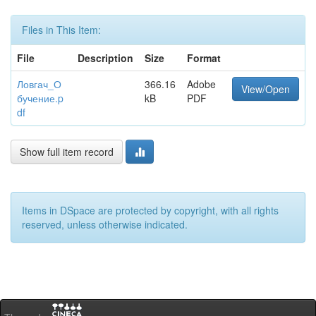
Files in This Item:
File
Description
Size
Format
Ловгач_О
366.16
Adobe
View/Open
бучение.p
kB
PDF
df
Show full item record
Items in DSpace are protected by copyright, with all rights
reserved, unless otherwise indicated.