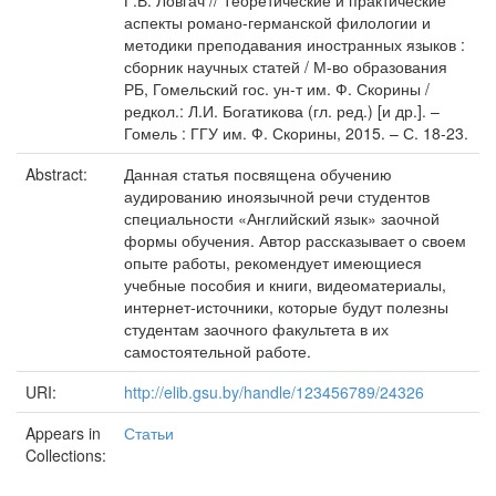
Г.В. Ловгач // Теоретические и практические
аспекты романо-германской филологии и
методики преподавания иностранных языков :
сборник научных статей / М-во образования
РБ, Гомельский гос. ун-т им. Ф. Скорины /
редкол.: Л.И. Богатикова (гл. ред.) [и др.]. –
Гомель : ГГУ им. Ф. Скорины, 2015. – С. 18-23.
Abstract:
Данная статья посвящена обучению
аудированию иноязычной речи студентов
специальности «Английский язык» заочной
формы обучения. Автор рассказывает о своем
опыте работы, рекомендует имеющиеся
учебные пособия и книги, видеоматериалы,
интернет-источники, которые будут полезны
студентам заочного факультета в их
самостоятельной работе.
URI:
http://elib.gsu.by/handle/123456789/24326
Appears in
Статьи
Collections: