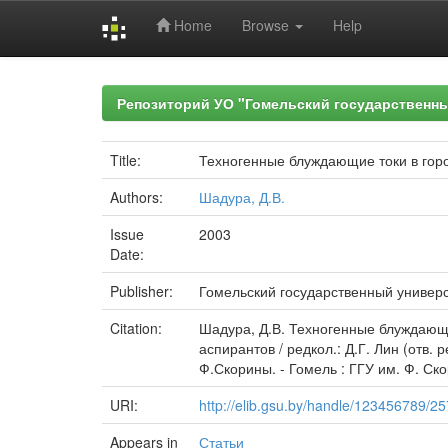
Home
Browse
Help
Skip
navigation
Репозиторий УО "Гомельский государственн
Title:
Техногенные блуждающие токи в го
Authors:
Шадура, Д.В.
Issue
2003
Date:
Publisher:
Гомельский государственный универ
Citation:
Шадура, Д.В. Техногенные блуждающие
аспирантов / редкол.: Д.Г. Лин (отв.
Ф.Скорины. - Гомель : ГГУ им. Ф. Ско
URI:
http://elib.gsu.by/handle/123456789/2
Appears in
Статьи