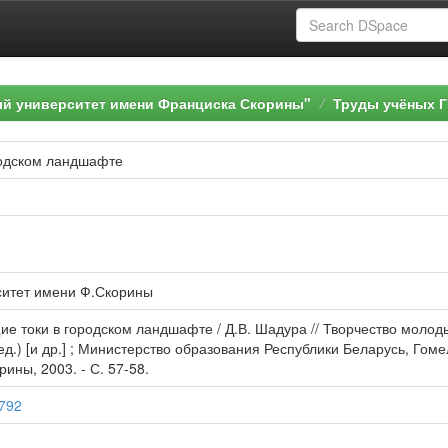
ый университет имени Франциска Скорины"
Труды учёных Г
родском ландшафте
ситет имени Ф.Скорины
 токи в городском ландшафте / Д.В. Шадура // Творчество молоды
 ред.) [и др.] ; Министерство образования Республики Беларусь, Го
рины, 2003. - С. 57-58.
5792